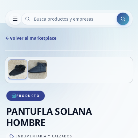
Buscar
Volver al marketplace
Copiar
Compart
Compa
Deslizá para ver más imágenes
1
/
2
VER
Compa
Compa
Compa
PRODUCTO
PANTUFLA SOLANA
HOMBRE
INDUMENTARIA Y CALZADOS