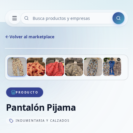
Buscar
Volver al marketplace
Copiar
Compart
Compa
Deslizá para ver más imágenes
1
/
6
VER
Compa
Compa
Compa
PRODUCTO
Pantalón Pijama
INDUMENTARIA Y CALZADOS