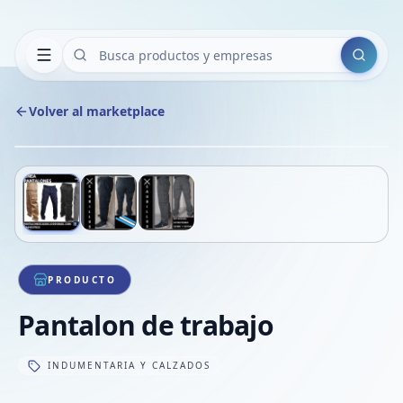
Buscar
Volver al marketplace
Copiar
Compart
Compa
Deslizá para ver más imágenes
1
/
3
VER
Compa
Compa
Compa
PRODUCTO
Pantalon de trabajo
INDUMENTARIA Y CALZADOS