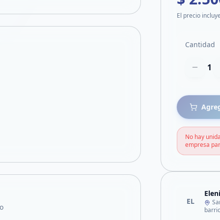
El precio incluy
Cantidad
1
Agreg
No hay unida
empresa par
Elen
EL
Sa
o
barri