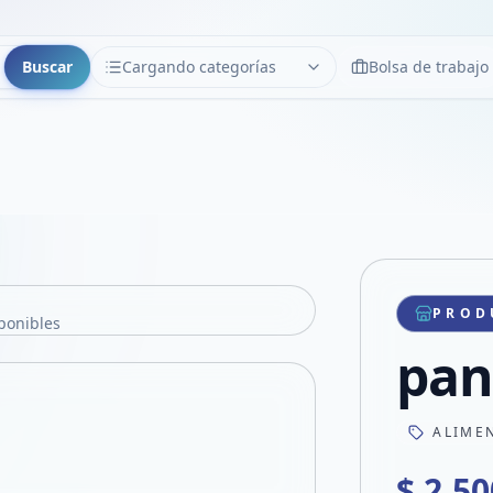
Buscar
Cargando categorías
Bolsa de trabajo
CATEGORÍAS
Limpiar
Cargando categorías...
PROD
ponibles
pan
ALIME
$ 2.50