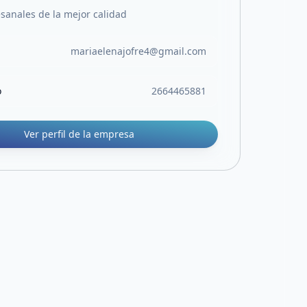
sanales de la mejor calidad
mariaelenajofre4@gmail.com
o
2664465881
Ver perfil de la empresa