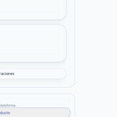
oraciones
 plataforma.
oducto