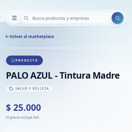
Buscar
Volver al marketplace
Copiar
Compart
Compa
1
/
1
VER
Compa
PRODUCTO
Compa
PALO AZUL - Tintura Madre
Compa
SALUD Y BELLEZA
$ 25.000
El precio incluye IVA.