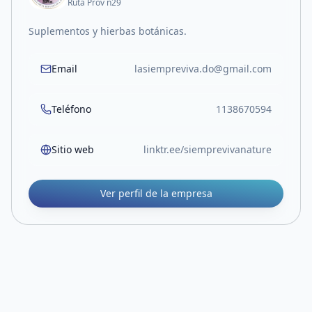
Ruta Prov n29
Suplementos y hierbas botánicas.
Email
lasiempreviva.do@gmail.com
Teléfono
1138670594
Sitio web
linktr.ee/siemprevivanature
Ver perfil de la empresa