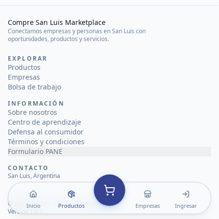
Compre San Luis Marketplace
Conectamos empresas y personas en San Luis con
oportunidades, productos y servicios.
EXPLORAR
Productos
Empresas
Bolsa de trabajo
INFORMACIÓN
Sobre nosotros
Centro de aprendizaje
Defensa al consumidor
Términos y condiciones
Formulario PANE
CONTACTO
San Luis, Argentina
©
2026
Compre San Luis Marketplace
Inicio
Productos
Empresas
Ingresar
Versión 1.0.1