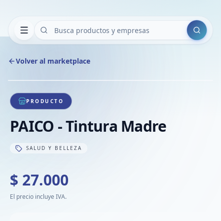
Buscar
Volver al marketplace
Copiar
Compart
Compa
1
/
1
VER
Compa
PRODUCTO
Compa
PAICO - Tintura Madre
Compa
SALUD Y BELLEZA
$ 27.000
El precio incluye IVA.