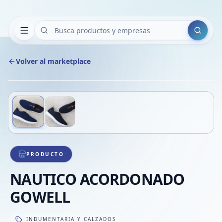
Buscar
Volver al marketplace
Copiar
Compart
Compa
Deslizá para ver más imágenes
1
/
2
VER
Compa
Compa
Compa
PRODUCTO
NAUTICO ACORDONADO
GOWELL
INDUMENTARIA Y CALZADOS