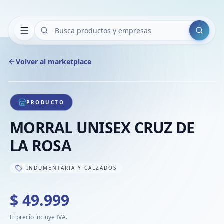
Buscar
Volver al marketplace
Copiar
Compart
Compa
1
/
1
VER
Compa
PRODUCTO
Compa
MORRAL UNISEX CRUZ DE
Compa
LA ROSA
INDUMENTARIA Y CALZADOS
$ 49.999
El precio incluye IVA.