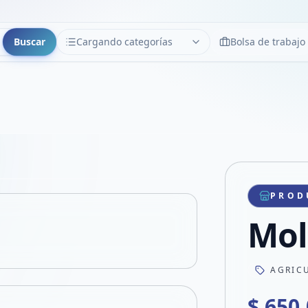
Buscar
Cargando categorías
Bolsa de trabajo
CATEGORÍAS
Limpiar
Cargando categorías...
Copiar link
Compartir producto
Compartir por WhatsApp
PROD
VER EN PANTALLA COMPLETA
Compartir por mail
Mol
Compartir en Facebook
Compartir en X
AGRIC
$ 650