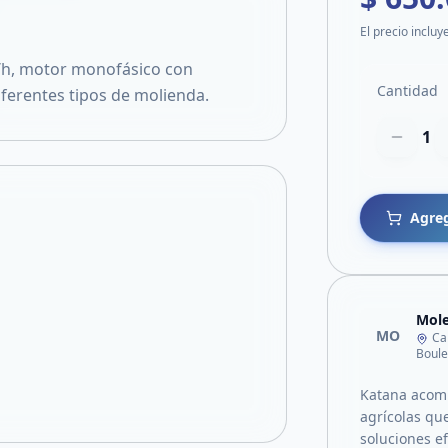
El precio incluy
/h, motor monofásico con
Cantidad
ferentes tipos de molienda.
1
Agreg
Mole
MO
Ca
Boule
Katana acom
agrícolas qu
soluciones ef