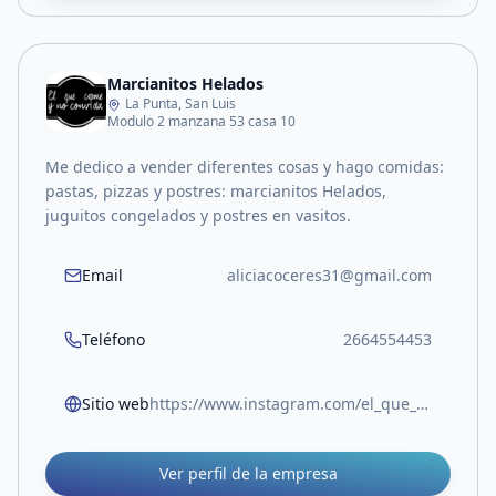
Marcianitos Helados
La Punta, San Luis
Modulo 2 manzana 53 casa 10
Me dedico a vender diferentes cosas y hago comidas:
pastas, pizzas y postres: marcianitos Helados,
juguitos congelados y postres en vasitos.
Email
aliciacoceres31@gmail.com
Teléfono
2664554453
Sitio web
https://www.instagram.com/el_que_come_y_no_convida?igsh=MWF2ZXBhNGZmd2NvNw==
Ver perfil de la empresa