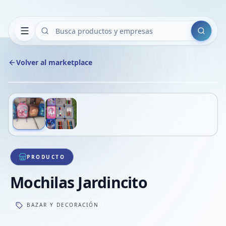
Buscar
Volver al marketplace
Copiar
Compart
Compa
Deslizá para ver más imágenes
1
/
2
VER
Compa
Compa
Compa
PRODUCTO
Mochilas Jardincito
BAZAR Y DECORACIÓN