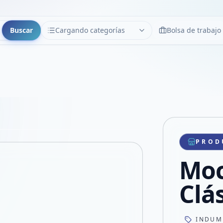
Buscar
Cargando categorías
Bolsa de trabajo
CATEGORÍAS
Limpiar
Cargando categorías...
Copiar link
Compartir producto
Compartir por WhatsApp
PROD
VER EN PANTALLA COMPLETA
Compartir por mail
Moc
Compartir en Facebook
Compartir en X
Clá
INDUM