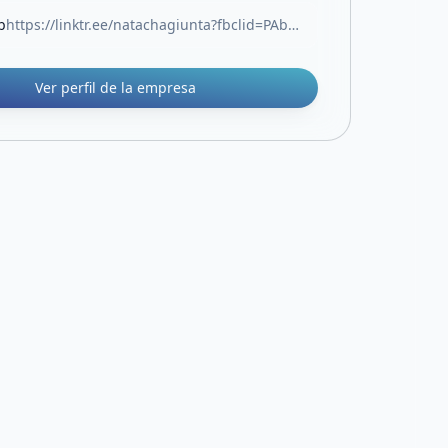
b
https://linktr.ee/natachagiunta?fbclid=PAb21jcAM9lj5leHRuA2FlbQIxMQABp7vMIBajFMLWcka3KC1GucMIjLd6jwWM2qnn5-QHZJQES0WKw1uzETET0CIr_aem_iuNga_K2s2s2jySQ7uTFYA
Ver perfil de la empresa