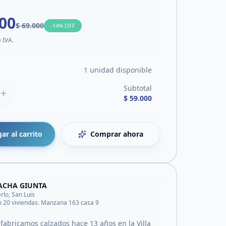
000
$ 69.000
-
14
% OFF
e IVA.
1 unidad disponible
Subtotal
$ 59.000
ar al carrito
Comprar ahora
ACHA GIUNTA
rlo, San Luis
o 20 viviendas. Manzana 163 casa 9
fabricamos calzados hace 13 años en la Villa