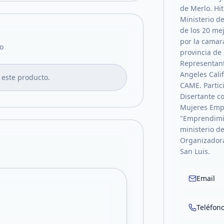
de Merlo. Hi
Ministerio d
de los 20 me
por la camar
o
provincia de
Representant
Angeles Cali
 este producto.
CAME. Partic
Disertante c
Mujeres Emp
"Emprendimie
ministerio de
Organizadora
San Luis.
Email
Teléfon