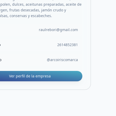
, polen, dulces, aceitunas preparadas, aceite de
irgen, frutas desecadas, jamón crudo y
alsas, conservas y escabeches.
raulrebori@gmail.com
o
2614852381
b
@arcoiriscomarca
Ver perfil de la empresa