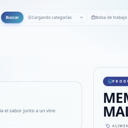
Buscar
Cargando categorías
Bolsa de trabajo
CATEGORÍAS
Limpiar
Cargando categorías...
Copiar link
Compartir producto
Compartir por WhatsApp
PROD
VER EN PANTALLA COMPLETA
Compartir por mail
MEM
Compartir en Facebook
Compartir en X
MA
a el sabor junto a un vino
ALIME