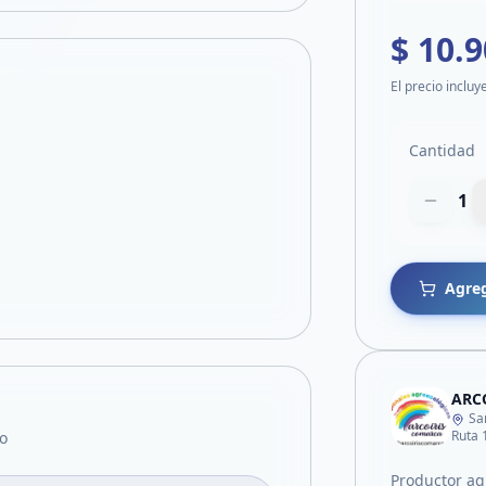
$ 10.
El precio incluy
Cantidad
1
Agreg
ARC
Sa
Ruta 
o
Productor ag