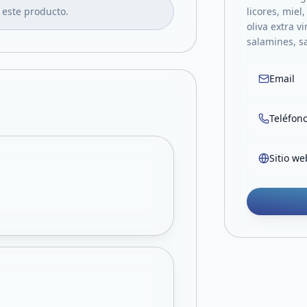
 este producto.
licores, miel
oliva extra v
salamines, s
Email
Teléfon
Sitio we