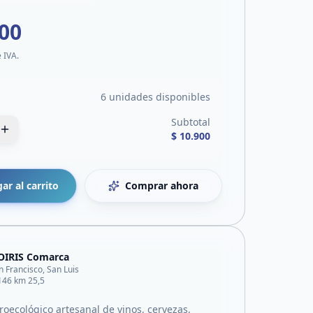
900
e IVA.
6 unidades disponibles
Subtotal
$ 10.900
ar al carrito
Comprar ahora
OIRIS Comarca
n Francisco, San Luis
146 km 25,5
roecológico artesanal de vinos, cervezas,