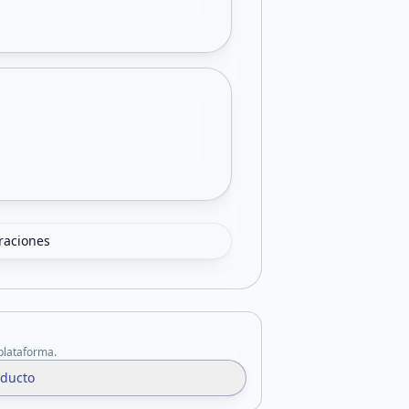
oraciones
 plataforma.
oducto