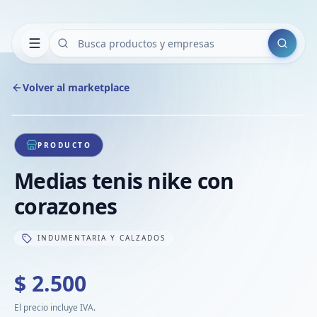
Buscar
Volver al marketplace
Copiar
Compart
Compa
1
/
1
VER
Compa
PRODUCTO
Compa
Medias tenis nike con
Compa
corazones
INDUMENTARIA Y CALZADOS
$ 2.500
El precio incluye IVA.