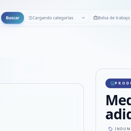
Buscar
Cargando categorías
Bolsa de trabajo
CATEGORÍAS
Limpiar
Cargando categorías...
Copiar link
Compartir producto
Compartir por WhatsApp
PROD
VER EN PANTALLA COMPLETA
Compartir por mail
Med
Compartir en Facebook
Compartir en X
adi
INDUM