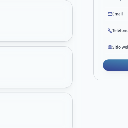
Email
Teléfon
Sitio we