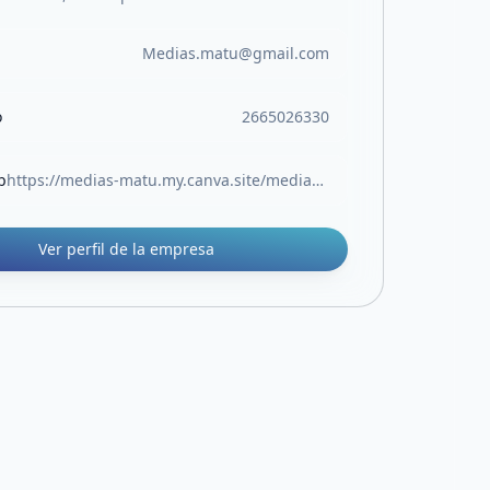
Medias.matu@gmail.com
o
2665026330
b
https://medias-matu.my.canva.site/medias-matu
Ver perfil de la empresa