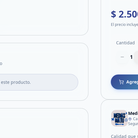
$ 2.50
El precio incluy
Cantidad
1
o
Agreg
 este producto.
Med
Ca
Segun
Calidad que s