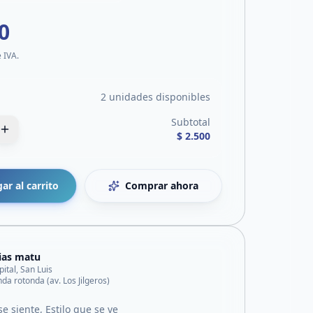
0
e IVA.
2 unidades disponibles
Subtotal
$ 2.500
ar al carrito
Comprar ahora
ias matu
pital, San Luis
da rotonda (av. Los Jilgeros)
e siente, Estilo que se ve