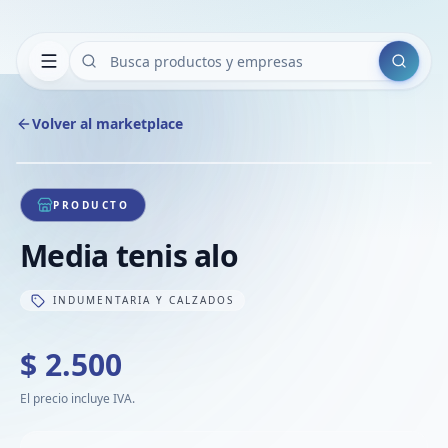
Buscar
Volver al marketplace
Copiar
Compart
Compa
1
/
1
VER
Compa
PRODUCTO
Compa
Media tenis alo
Compa
INDUMENTARIA Y CALZADOS
$ 2.500
El precio incluye IVA.