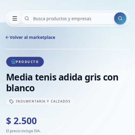
Buscar
Volver al marketplace
Copiar
Compart
Compa
1
/
1
VER
Compa
PRODUCTO
Compa
Media tenis adida gris con
Compa
blanco
INDUMENTARIA Y CALZADOS
$ 2.500
El precio incluye IVA.