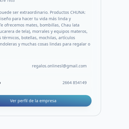
ucre 1933
 puede ser extraordinario. Productos CHUNA:
diseño para hacer tu vida más linda y
Te ofrecemos mates, bombillas, Chau lata
zucarera de tela), morrales y equipos materos,
 térmicos, botellas, mochilas, artículos
andoleras y muchas cosas lindas para regalar o
regalos.onlinesl@gmail.com
o
2664 854149
Ver perfil de la empresa