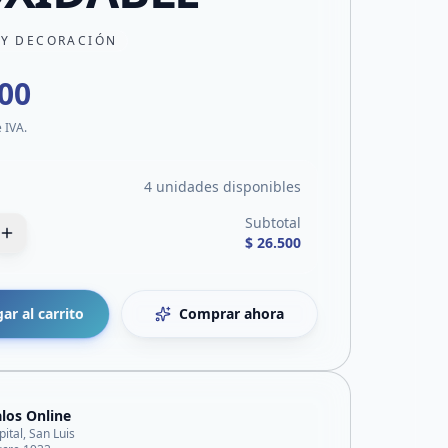
 Y DECORACIÓN
500
e IVA.
4 unidades disponibles
Subtotal
$ 26.500
ar al carrito
Comprar ahora
los Online
pital, San Luis