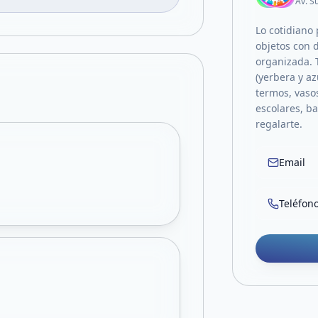
Av. S
Lo cotidiano
objetos con 
organizada. 
(yerbera y a
termos, vasos
escolares, b
regalarte.
Email
Teléfon