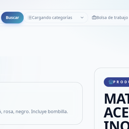
Buscar
Cargando categorías
Bolsa de trabajo
CATEGORÍAS
Limpiar
Cargando categorías...
Copiar link
Compartir producto
Compartir por WhatsApp
PROD
VER EN PANTALLA COMPLETA
Compartir por mail
MAT
Compartir en Facebook
Compartir en X
AC
, rosa, negro. Incluye bombilla.
INO