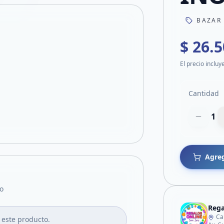
BAZAR
$ 26.
El precio incluy
Cantidad
1
Agreg
o
Rega
Ca
 este producto.