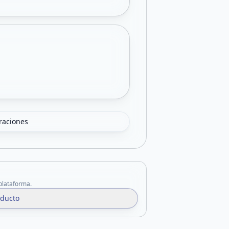
oraciones
 plataforma.
oducto