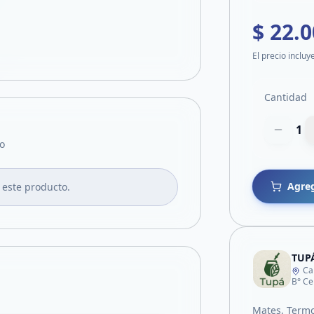
$ 22.
El precio incluy
Cantidad
1
o
Agreg
 este producto.
TUP
Ca
B° Ce
Mates, Termo