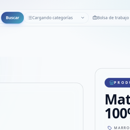
Buscar
Cargando categorías
Bolsa de trabajo
CATEGORÍAS
Limpiar
Cargando categorías...
Copiar link
Compartir producto
Compartir por WhatsApp
PROD
VER EN PANTALLA COMPLETA
Compartir por mail
Mat
Compartir en Facebook
Compartir en X
100
MARRO