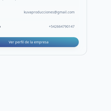
kuvaproducciones@gmail.com
o
+542664790147
Ver perfil de la empresa