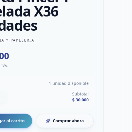
elada X36
dades
IA Y PAPELERIA
000
e IVA.
1 unidad disponible
Subtotal
$ 30.000
ar al carrito
Comprar ahora