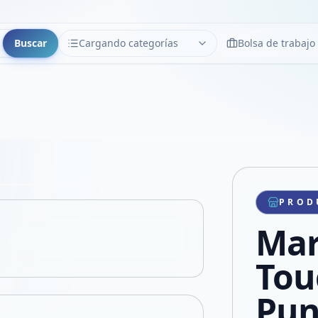
Buscar
Cargando categorías
Bolsa de trabajo
CATEGORÍAS
Limpiar
Cargando categorías...
Copiar link
Compartir producto
Compartir por WhatsApp
PROD
VER EN PANTALLA COMPLETA
Compartir por mail
Mar
Compartir en Facebook
Compartir en X
Tou
Pun