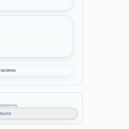
oraciones
 plataforma.
oducto