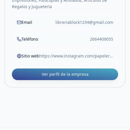
Impresiones, Fotocopias y Anillados, Artículos de
Regalos y Juguetería
Email
libreriablock1234@gmail.com
Teléfono
2664409055
Sitio web
https://www.instagram.com/papeleriablock.sl?igsh=MW05Z3RocjUwOTlvOA%3D%3D
Ver perfil de la empresa