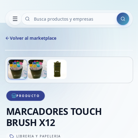
Buscar
Volver al marketplace
Copiar
Compart
Compa
Deslizá para ver más imágenes
1
/
3
VER
Compa
Compa
Compa
PRODUCTO
MARCADORES TOUCH
BRUSH X12
LIBRERIA Y PAPELERIA