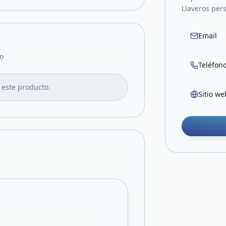
Llaveros pers
Email
o
Teléfon
 este producto.
Sitio we