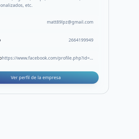
onalizados, etc.
matt89lpz@gmail.com
o
2664199949
b
https://www.facebook.com/profile.php?id=61555037883928
Ver perfil de la empresa