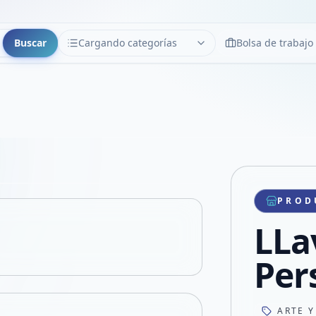
Buscar
Cargando categorías
Bolsa de trabajo
CATEGORÍAS
Limpiar
Cargando categorías...
Copiar link
Compartir producto
Compartir por WhatsApp
PROD
VER EN PANTALLA COMPLETA
Compartir por mail
LLa
Compartir en Facebook
Compartir en X
Per
ARTE Y