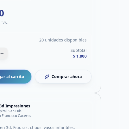
0
e IVA.
20 unidades disponibles
Subtotal
$ 1.800
ar al carrito
Comprar ahora
3d Impresiones
pital, San Luis
o Francisco Caceres
n 3d, Figuras, chops, vasos infantiles,