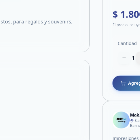
$ 1.80
stos, para regalos y souvenirs,
El precio incluy
Cantidad
1
Agreg
Mak
Ca
Barri
Impresiones e