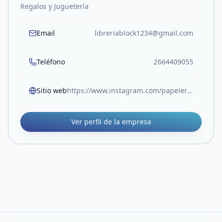
Regalos y Juguetería
Email
libreriablock1234@gmail.com
Teléfono
2664409055
Sitio web
https://www.instagram.com/papeleriablock.sl?igsh=MW05Z3RocjUwOTlvOA%3D%3D
Ver perfil de la empresa