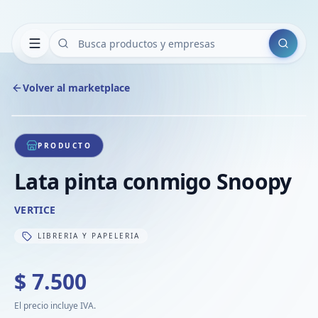
Buscar
Volver al marketplace
Copiar
Compart
Compa
1
/
1
VER
Compa
PRODUCTO
Compa
Lata pinta conmigo Snoopy
Compa
VERTICE
LIBRERIA Y PAPELERIA
$ 7.500
El precio incluye IVA.