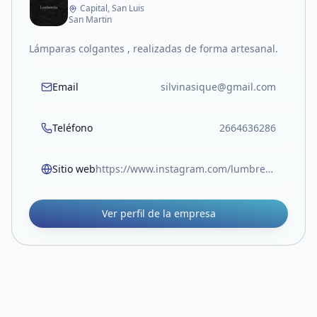
Capital, San Luis
San Martin
Lámparas colgantes , realizadas de forma artesanal.
Email
silvinasique@gmail.com
Teléfono
2664636286
Sitio web
https://www.instagram.com/lumbrecita.s?igsh=MWk2eWg2YndlcGF6OQ==
Ver perfil de la empresa