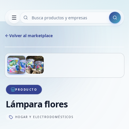
Buscar
Volver al marketplace
Copiar
Compart
Compa
Deslizá para ver más imágenes
1
/
2
VER
Compa
Compa
Compa
PRODUCTO
Lámpara flores
HOGAR Y ELECTRODOMÉSTICOS