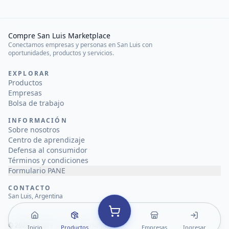
Compre San Luis Marketplace
Conectamos empresas y personas en San Luis con
oportunidades, productos y servicios.
EXPLORAR
Productos
Empresas
Bolsa de trabajo
INFORMACIÓN
Sobre nosotros
Centro de aprendizaje
Defensa al consumidor
Términos y condiciones
Formulario PANE
CONTACTO
San Luis, Argentina
©
2026
Compre San Luis Marketplace
Inicio
Productos
Empresas
Ingresar