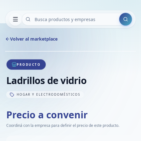
Buscar
Volver al marketplace
Copiar
Compart
Compa
1
/
1
VER
Compa
PRODUCTO
Compa
Ladrillos de vidrio
Compa
HOGAR Y ELECTRODOMÉSTICOS
Precio a convenir
Coordiná con la empresa para definir el precio de este producto.