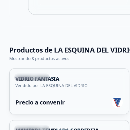
Productos de
LA ESQUINA DEL VIDR
+
1
Mostrando 8 productos activos
Villa Mercedes
VIDRIO FANTASIA
Vendido por LA ESQUINA DEL VIDRIO
Precio a convenir
+
2
Villa Mercedes