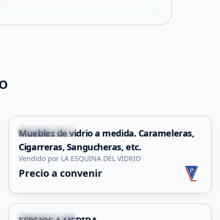
IO
+
1
Villa Mercedes
Muebles de vidrio a medida. Carameleras,
Cigarreras, Sangucheras, etc.
Vendido por LA ESQUINA DEL VIDRIO
Precio a convenir
+
6
Villa Mercedes