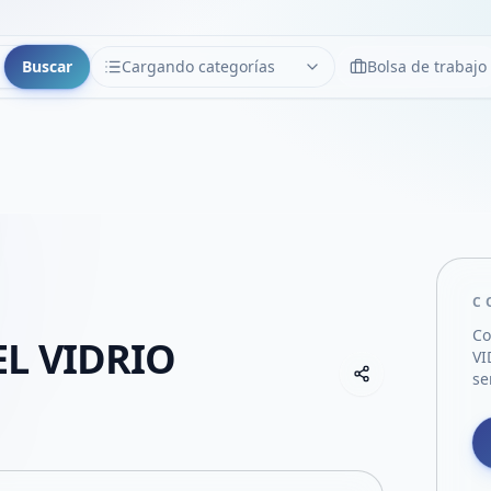
Buscar
Cargando categorías
Bolsa de trabajo
CATEGORÍAS
Limpiar
Cargando categorías...
C
Co
EL VIDRIO
VI
Copiar link
se
Compartir empre
Compartir por
Compartir por 
Compartir en F