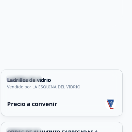
Villa Mercedes
Ladrillos de vidrio
Vendido por LA ESQUINA DEL VIDRIO
Precio a convenir
+
11
Villa Mercedes