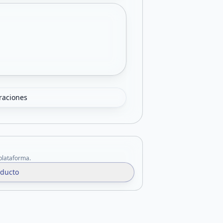
oraciones
 plataforma.
oducto