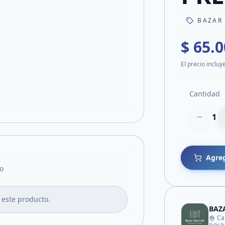
BAZAR
$ 65.
El precio incluy
Cantidad
1
Agreg
o
 este producto.
BAZ
Ca