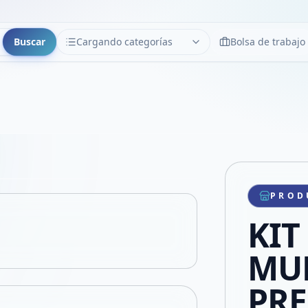
Buscar
Cargando categorías
Bolsa de trabajo
CATEGORÍAS
Limpiar
Cargando categorías...
Copiar link
Compartir producto
Compartir por WhatsApp
PROD
VER EN PANTALLA COMPLETA
Compartir por mail
KIT
Compartir en Facebook
Compartir en X
MU
PR