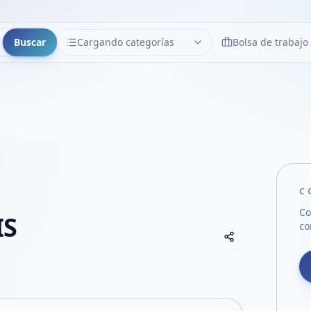
Buscar
Cargando categorías
Bolsa de trabajo
CATEGORÍAS
Limpiar
Cargando categorías...
C
Co
IS
co
Copiar link
Compartir empre
Compartir por
Compartir por 
Compartir en F