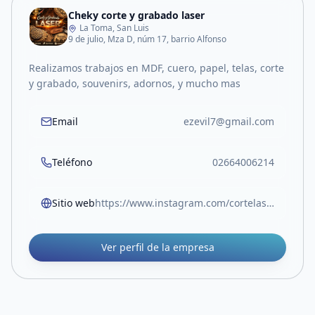
Cheky corte y grabado laser
La Toma, San Luis
9 de julio, Mza D, núm 17, barrio Alfonso
Realizamos trabajos en MDF, cuero, papel, telas, corte
y grabado, souvenirs, adornos, y mucho mas
Email
ezevil7@gmail.com
Teléfono
02664006214
Sitio web
https://www.instagram.com/cortelaser_latoma?igsh=djNyZ21xZDNjM3Vu&utm_source=qr
Ver perfil de la empresa