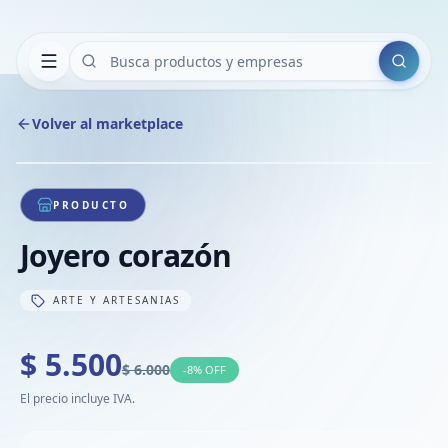
Buscar
Volver al marketplace
Copiar
Compart
Compa
1
/
1
VER
Compa
PRODUCTO
Compa
Joyero corazón
Compa
ARTE Y ARTESANIAS
$ 5.500
$ 6.000
-
8
% OFF
El precio incluye IVA.