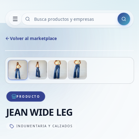
Buscar
Volver al marketplace
Copiar
Compart
Compa
Deslizá para ver más imágenes
1
/
4
VER
Compa
Compa
Compa
PRODUCTO
JEAN WIDE LEG
INDUMENTARIA Y CALZADOS