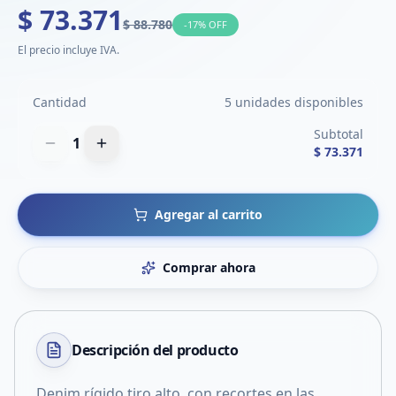
$ 73.371
$ 88.780
-
17
% OFF
El precio incluye IVA.
Cantidad
5 unidades disponibles
Subtotal
1
$ 73.371
Agregar al carrito
Comprar ahora
Descripción del
producto
Denim rígido tiro alto, con recortes en las