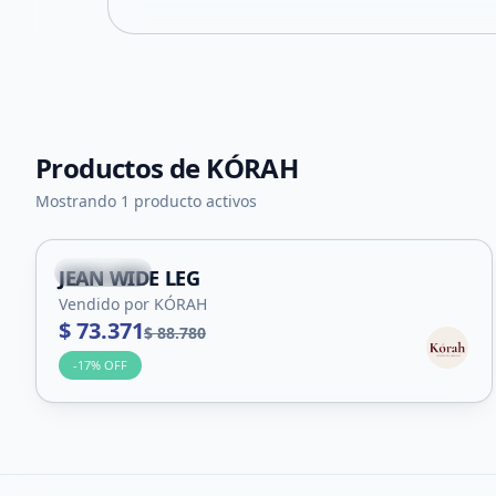
Productos de
KÓRAH
+
1
Mostrando 1 producto activos
La Punta
JEAN WIDE LEG
Vendido por KÓRAH
$ 73.371
$ 88.780
-
17
% OFF