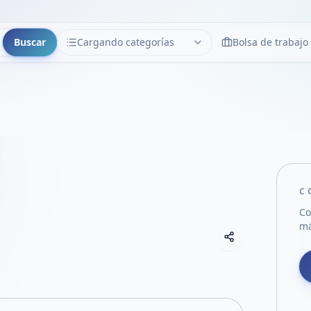
Buscar
Cargando categorías
Bolsa de trabajo
CATEGORÍAS
Limpiar
Cargando categorías...
C
Co
má
Copiar link
Compartir empre
Compartir por
Compartir por 
Compartir en F