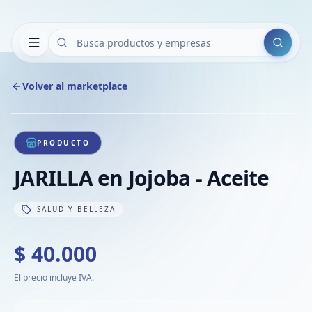
Buscar
Volver al marketplace
Copiar
Compart
Compa
1
/
1
VER
Compa
PRODUCTO
Compa
JARILLA en Jojoba - Aceite
Compa
SALUD Y BELLEZA
$ 40.000
El precio incluye IVA.