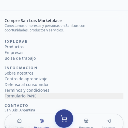
Compre San Luis Marketplace
Conectamos empresas y personas en San Luis con
oportunidades, productos y servicios.
EXPLORAR
Productos
Empresas
Bolsa de trabajo
INFORMACIÓN
Sobre nosotros
Centro de aprendizaje
Defensa al consumidor
Términos y condiciones
Formulario PANE
CONTACTO
San Luis, Argentina
©
2026
Compre San Luis Marketplace
Inicio
Productos
Empresas
Ingresar