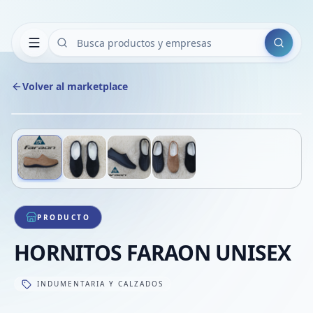
Buscar
Volver al marketplace
Copiar
Compart
Compa
Deslizá para ver más imágenes
1
/
4
VER
Compa
Compa
Compa
PRODUCTO
HORNITOS FARAON UNISEX
INDUMENTARIA Y CALZADOS