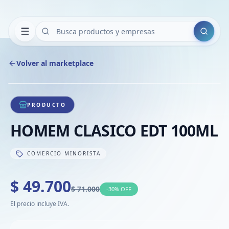
Buscar
Volver al marketplace
Copiar
Compart
Compa
1
/
1
VER
Compa
PRODUCTO
Compa
HOMEM CLASICO EDT 100ML
Compa
COMERCIO MINORISTA
$ 49.700
$ 71.000
-
30
% OFF
El precio incluye IVA.