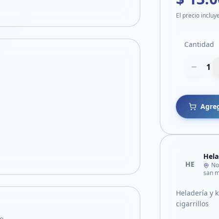
El precio incluy
Cantidad
1
Agreg
Hela
HE
No
san m
Heladería y 
cigarrillos
o