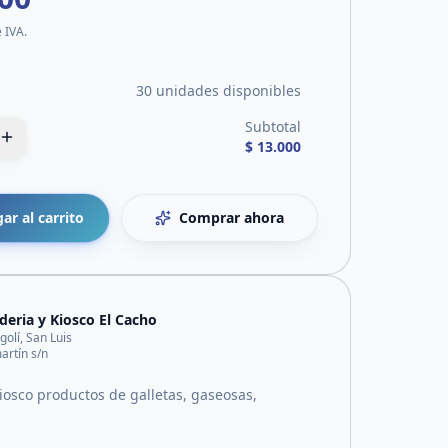
e IVA.
30 unidades disponibles
Subtotal
$ 13.000
ar al carrito
Comprar ahora
deria y Kiosco El Cacho
golí, San Luis
artín s/n
kiosco productos de galletas, gaseosas,