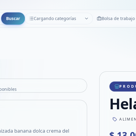
Buscar
Cargando categorías
Bolsa de trabajo
CATEGORÍAS
Limpiar
Cargando categorías...
PROD
ponibles
Hel
ALIME
anizada banana dolca crema del
$ 13.