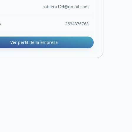
rubiera124@gmail.com
o
2634376768
Ver perfil de la empresa