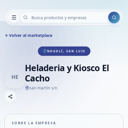
Buscar
Volver al marketplace
NOGOLÍ, SAN LUIS
Heladeria y Kiosco El
Cacho
HE
san martín s/n
Copiar link
Compartir empresa
Compartir por WhatsApp
Compartir por mail
SOBRE LA EMPRESA
Compartir en Facebook