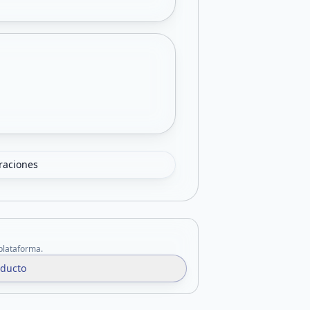
oraciones
 plataforma.
oducto