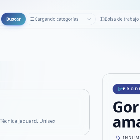
Buscar
Cargando categorías
Bolsa de trabajo
CATEGORÍAS
Limpiar
Cargando categorías...
Copiar link
Compartir producto
Compartir por WhatsApp
PROD
VER EN PANTALLA COMPLETA
Compartir por mail
Gor
Compartir en Facebook
Compartir en X
ama
 Técnica jaquard. Unisex
INDUM