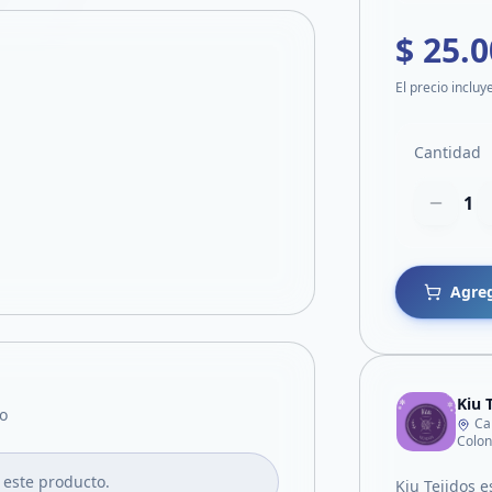
$ 25.
El precio incluy
Cantidad
1
Agreg
Kiu 
o
Ca
Colon
 este producto.
Kiu Tejidos 