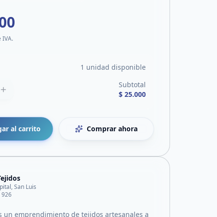
000
e IVA.
1 unidad disponible
Subtotal
$ 25.000
ar al carrito
Comprar ahora
Tejidos
pital, San Luis
 926
es un emprendimiento de tejidos artesanales a