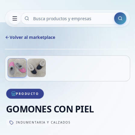
Buscar
Volver al marketplace
Copiar
Compart
Compa
Deslizá para ver más imágenes
1
/
2
VER
Compa
Compa
Compa
PRODUCTO
GOMONES CON PIEL
INDUMENTARIA Y CALZADOS