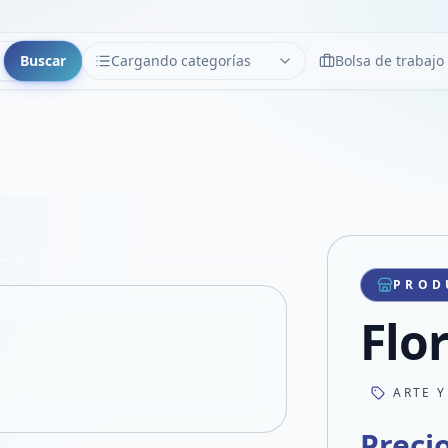
Buscar
Cargando categorías
Bolsa de trabajo
CATEGORÍAS
Limpiar
Cargando categorías...
Copiar link
Compartir producto
Compartir por WhatsApp
PROD
VER EN PANTALLA COMPLETA
Compartir por mail
Flor
Compartir en Facebook
Compartir en X
ARTE Y
Preci