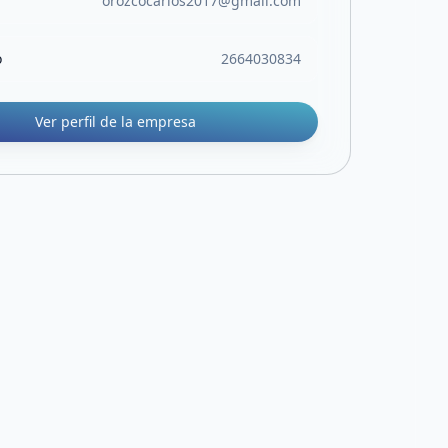
orozcocarlos2017@gmail.com
o
2664030834
Ver perfil de la empresa