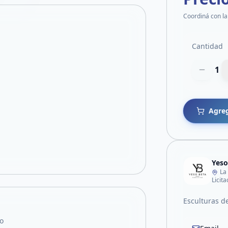
Coordiná con la
Cantidad
1
Agreg
Yeso
La
Licit
Esculturas d
o