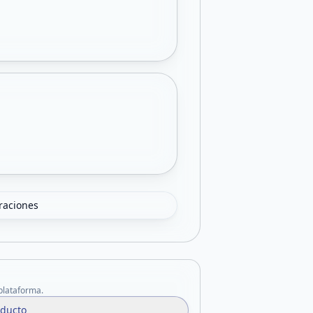
oraciones
 plataforma.
oducto