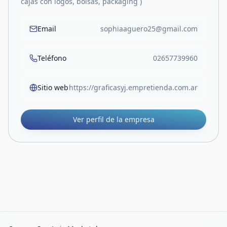
cajas con logos, bolsas, packaging )
Email
sophiaaguero25@gmail.com
Teléfono
02657739960
Sitio web
https://graficasyj.empretienda.com.ar
Ver perfil de la empresa