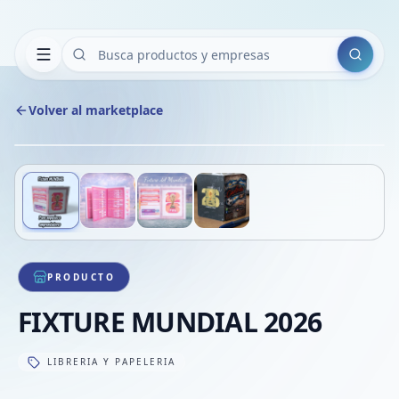
Buscar
Volver al marketplace
Copiar
Compart
Compa
Deslizá para ver más imágenes
1
/
4
VER
Compa
Compa
Compa
PRODUCTO
FIXTURE MUNDIAL 2026
LIBRERIA Y PAPELERIA