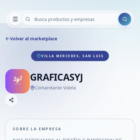
Buscar
Volver al marketplace
VILLA MERCEDES, SAN LUIS
GRAFICASYJ
Comandante Videla
Copiar link
Compartir empresa
Compartir por WhatsApp
Compartir por mail
SOBRE LA EMPRESA
Compartir en Facebook