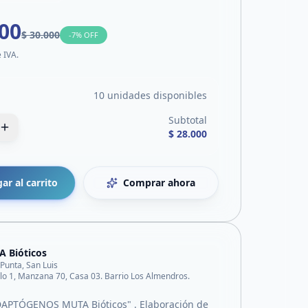
000
$ 30.000
-
7
% OFF
e IVA.
10 unidades disponibles
Subtotal
$ 28.000
ar al carrito
Comprar ahora
 Bióticos
 Punta, San Luis
o 1, Manzana 70, Casa 03. Barrio Los Almendros.
PTÓGENOS MUTA Bióticos" . Elaboración de