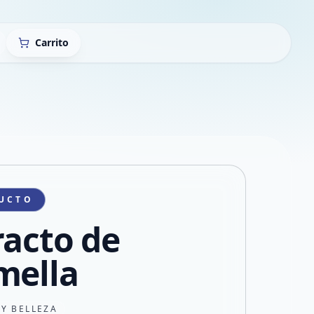
Carrito
UCTO
racto de
mella
 Y BELLEZA