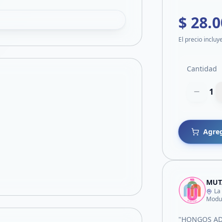
$ 28.
El precio incluy
Cantidad
1
Agreg
MUTA
La
Modul
"HONGOS ADA