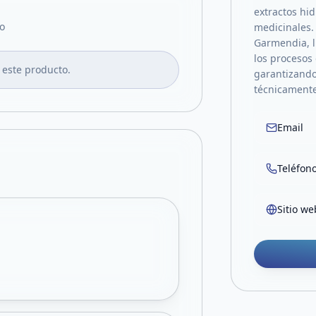
extractos hi
o
medicinales. 
Garmendia, l
los procesos 
 este producto.
garantizando
técnicamente
Email
Teléfon
Sitio we