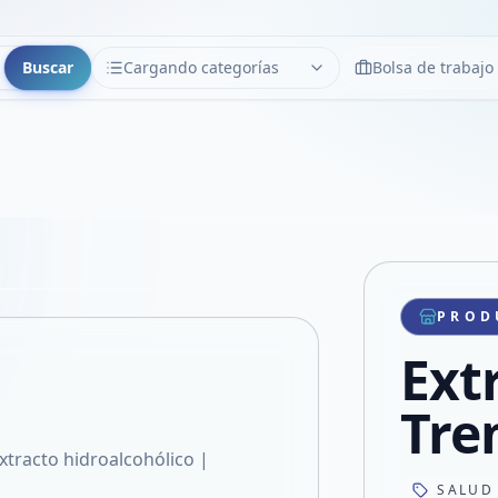
Buscar
Cargando categorías
Bolsa de trabajo
CATEGORÍAS
Limpiar
Cargando categorías...
Copiar link
Compartir producto
Compartir por WhatsApp
PROD
VER EN PANTALLA COMPLETA
Compartir por mail
Ext
Compartir en Facebook
Compartir en X
Tre
xtracto hidroalcohólico |
SALUD