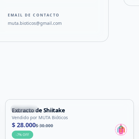
EMAIL DE CONTACTO
muta.bioticos@gmail.com
La Punta
Extracto de Shiitake
Vendido por MUTA Bióticos
$ 28.000
$ 30.000
-
7
% OFF