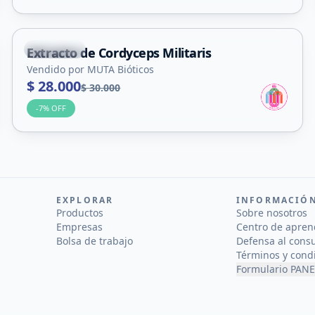
La Punta
Extracto de Cordyceps Militaris
Vendido por MUTA Bióticos
$ 28.000
$ 30.000
-
7
% OFF
EXPLORAR
INFORMACIÓ
Productos
Sobre nosotros
Empresas
Centro de apren
Bolsa de trabajo
Defensa al cons
Términos y cond
Formulario PANE