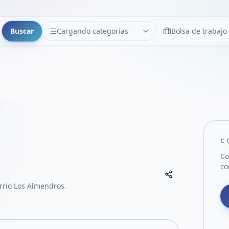
Buscar
Cargando categorías
Bolsa de trabajo
CATEGORÍAS
Limpiar
Cargando categorías...
C
Co
co
Copiar link
Compartir empre
rrio Los Almendros.
Compartir por
Compartir por 
Compartir en F