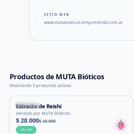
SITIO WEB
www.mutabioticos.empretienda.com.ar
Productos de
MUTA Bióticos
Mostrando 5 productos activos
La Punta
Extracto de Reishi
Vendido por MUTA Bióticos
$ 28.000
$ 30.000
-
7
% OFF