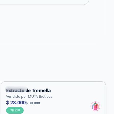
La Punta
Extracto de Tremella
Vendido por MUTA Bióticos
$ 28.000
$ 30.000
-
7
% OFF