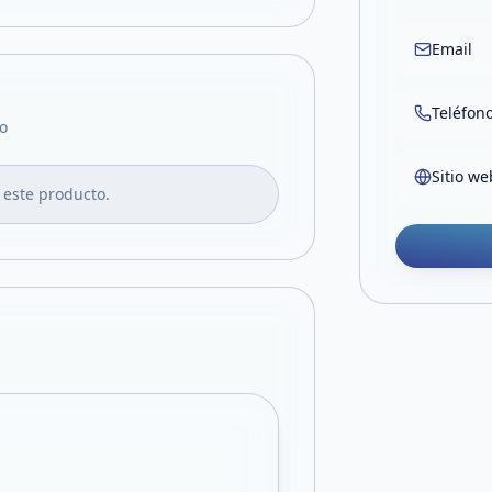
Email
Teléfon
o
Sitio we
 este producto.