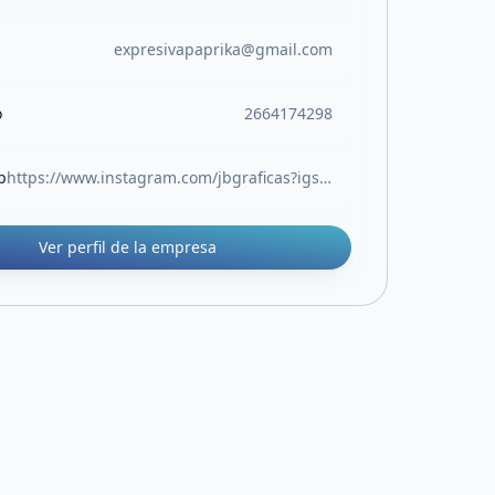
expresivapaprika@gmail.com
o
2664174298
b
https://www.instagram.com/jbgraficas?igsh=bWx0dzJmYTV0ZXQ4&utm_source=qr
Ver perfil de la empresa