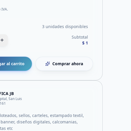
e IVA.
3 unidades disponibles
Subtotal
$ 1
ar al carrito
Comprar ahora
ICA JB
pital, San Luis
161
loteados, sellos, carteles, estampado textil,
 banner, diseños digitales, calcomanias,
etas etc