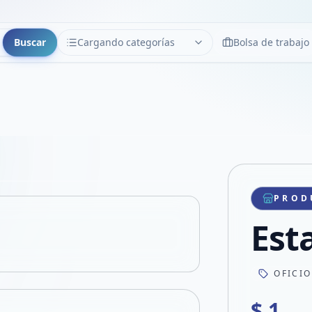
Buscar
Cargando categorías
Bolsa de trabajo
CATEGORÍAS
Limpiar
Cargando categorías...
Copiar link
Compartir producto
Compartir por WhatsApp
PROD
VER EN PANTALLA COMPLETA
Compartir por mail
Est
Compartir en Facebook
Compartir en X
OFICIO
$ 1