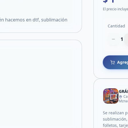
El precio incluy
ién hacemos en dtf, sublimación
Cantidad
1
Agreg
GRÁF
Ca
Mzna
Se realizan p
sublimación,
folletos, tarj