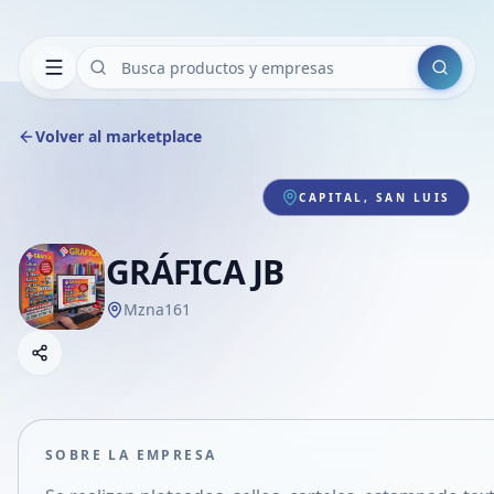
Buscar
Volver al marketplace
CAPITAL, SAN LUIS
GRÁFICA JB
Mzna161
Copiar link
Compartir empresa
Compartir por WhatsApp
Compartir por mail
SOBRE LA EMPRESA
Compartir en Facebook