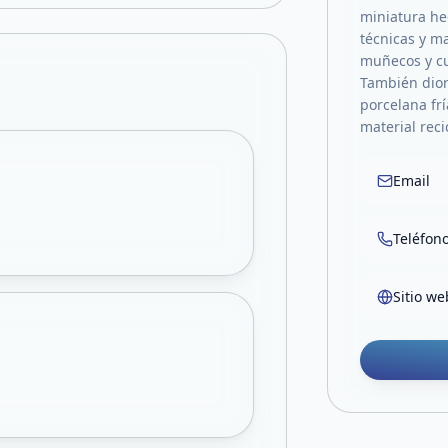
miniatura h
técnicas y ma
muñecos y c
También dior
porcelana frí
material rec
Email
Teléfon
Sitio we