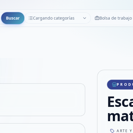
Buscar
Cargando categorías
Bolsa de trabajo
CATEGORÍAS
Limpiar
Cargando categorías...
Copiar link
Compartir producto
Compartir por WhatsApp
PROD
VER EN PANTALLA COMPLETA
Compartir por mail
Esc
Compartir en Facebook
Compartir en X
mat
ARTE Y