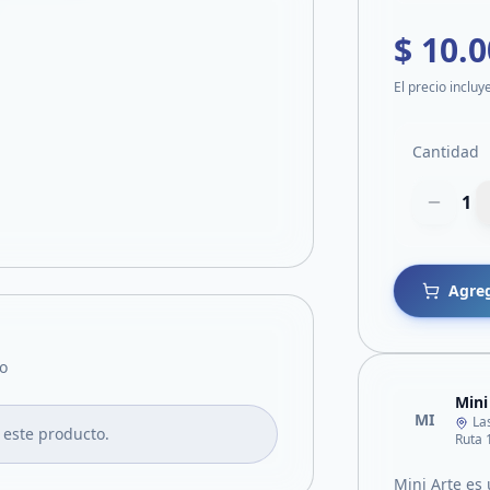
$ 10.
El precio incluy
Cantidad
1
Agreg
o
Mini
MI
La
 este producto.
Ruta 
Mini Arte es