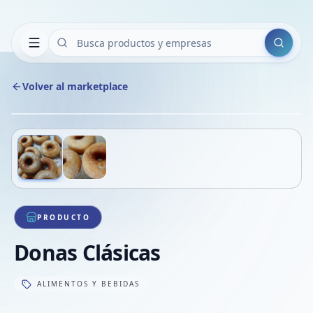
Buscar
Volver al marketplace
Copiar
Compart
Compa
Deslizá para ver más imágenes
1
/
2
VER
Compa
Compa
Compa
PRODUCTO
Donas Clásicas
ALIMENTOS Y BEBIDAS