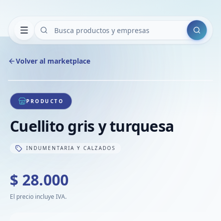
Buscar
Volver al marketplace
Copiar
Compart
Compa
1
/
1
VER
Compa
PRODUCTO
Compa
Cuellito gris y turquesa
Compa
INDUMENTARIA Y CALZADOS
$ 28.000
El precio incluye IVA.