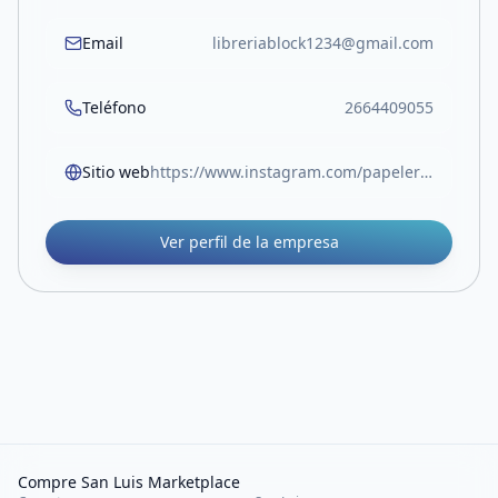
Email
libreriablock1234@gmail.com
Teléfono
2664409055
Sitio web
https://www.instagram.com/papeleriablock.sl?igsh=MW05Z3RocjUwOTlvOA%3D%3D
Ver perfil de la empresa
Compre San Luis Marketplace