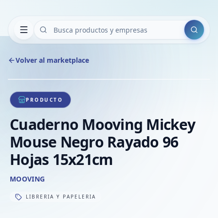
Buscar
Volver al marketplace
Copiar
Compart
Compa
1
/
1
VER
Compa
PRODUCTO
Compa
Cuaderno Mooving Mickey
Compa
Mouse Negro Rayado 96
Hojas 15x21cm
MOOVING
LIBRERIA Y PAPELERIA