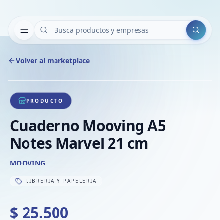
Buscar
Volver al marketplace
Copiar
Compart
Compa
1
/
1
VER
Compa
PRODUCTO
Compa
Cuaderno Mooving A5
Compa
Notes Marvel 21 cm
MOOVING
LIBRERIA Y PAPELERIA
$ 25.500