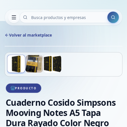
Buscar
Volver al marketplace
Copiar
Compart
Compa
Deslizá para ver más imágenes
1
/
3
VER
Compa
Compa
Compa
PRODUCTO
Cuaderno Cosido Simpsons
Mooving Notes A5 Tapa
Dura Rayado Color Negro