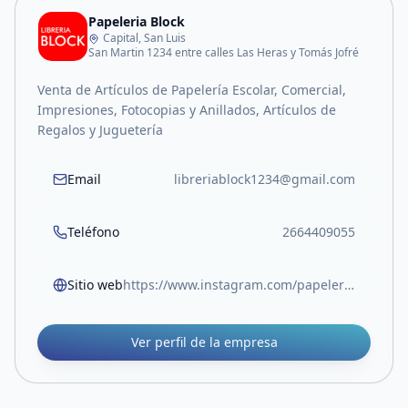
Papeleria Block
Capital, San Luis
San Martin 1234 entre calles Las Heras y Tomás Jofré
Venta de Artículos de Papelería Escolar, Comercial,
Impresiones, Fotocopias y Anillados, Artículos de
Regalos y Juguetería
Email
libreriablock1234@gmail.com
Teléfono
2664409055
Sitio web
https://www.instagram.com/papeleriablock.sl?igsh=MW05Z3RocjUwOTlvOA%3D%3D
Ver perfil de la empresa